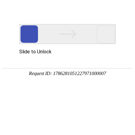
304永利
?
咨询电话：
15821851588
塑胶跑道
公司简介
产品中心
塑胶跑道304永利
橡胶跑道304永利
硅pu球场304永利
丙
烯酸球场304永利
悬浮地板
人造草坪
施工案例
304永利价格
新闻中心
公司动态
行业动态
联系我们
越禾品牌
·诚信为你服务
越禾体育，提供环保新型的304永利匠造健康优质的工程。