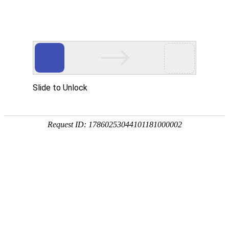
304永利
?
咨询电话：
15821851588
塑胶跑道
公司简介
产品中心
塑胶跑道304永利
橡胶跑道304永利
硅pu球场304永利
丙
烯酸球场304永利
悬浮地板
人造草坪
施工案例
304永利价格
新闻中心
公司动态
行业动态
联系我们
越禾品牌
·诚信为你服务
越禾体育，提供环保新型的304永利匠造健康优质的工程。